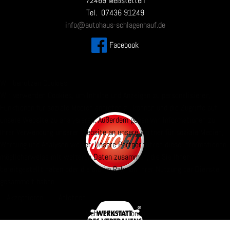
72469 Meßstetten
Tel. 07436 91249
info@autohaus-schlagenhauf.de
Facebook
Wir benutzen Cookies
Wir verwenden Cookies, um Inhalte und Anzeigen zu personalisieren,
Funktionen für soziale Medien anbieten zu können und die Zugriffe auf
unsere Website zu analysieren. Außerdem geben wir Informationen zu
Ihrer Verwendung unserer Website an unsere Partner für soziale Medien,
Werbung und Analysen weiter. Unsere Partner führen diese Informationen
möglicherweise mit weiteren Daten zusammen, die Sie ihnen
bereitgestellt haben oder die sie im Rahmen Ihrer Nutzung der Dienste
gesammelt haben.
Akzeptieren
Ablehnen
Mehr Informationen